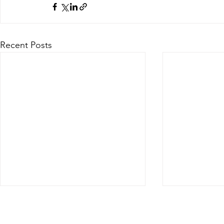
Recent Posts
88. Em Conclusão -
87. Um El
Romanos 16:17-27
16:1-16