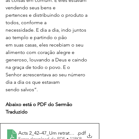
as coisas em comum. E eles estavam 
vendendo seus bens e
pertences e distribuindo o produto a 
todos, conforme a
necessidade. E dia a dia, indo juntos 
ao templo e partindo o pão
em suas casas, eles recebiam o seu 
alimento com coração alegre e
generoso, louvando a Deus e caindo 
na graça de todo o povo. E o
Senhor acrescentava ao seu número 
dia a dia os que estavam
sendo salvos”.
Abaixo está o PDF do Sermão 
Traduzido
Acts 2_42–47_Um retrato da Igreja
.pdf
Fazer download de PDF • 118KB