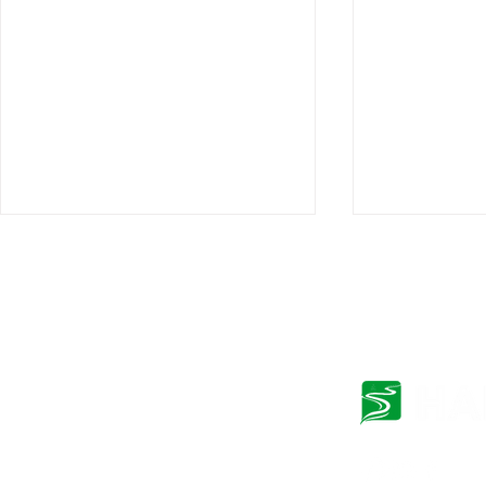
Atos 28: Não acabou,
Mantendo 
pessoal!
Reino junto
30
Você já foi a um filme e, quando
Atos 28:30-31
acabou, saiu do cinema
inteiros Pau
pensando que não acabou bem?
casa que havi
Você sabia como ia terminar e
recebeu todos
não acabou como você...
Pregava o rei