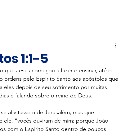
Hardin Brasil
Ministérios
IBB
os 1:1-5
o o que Jesus começou a fazer e ensinar, até o 
 ordens pelo Espírito Santo aos apóstolos que 
 a eles depois de seu sofrimento por muitas 
ias e falando sobre o reino de Deus. 
 se afastassem de Jerusalém, mas que 
e ele, “vocês ouviram de mim; porque João 
dos com o Espírito Santo dentro de poucos 