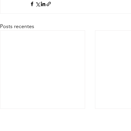
Posts recentes
88. Em Conclusão -
87. Um El
Romanos 16:17-27
16:1-16