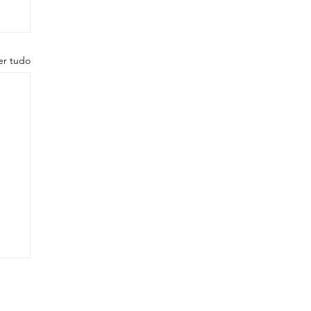
er tudo
a